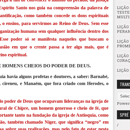
LIÇÃO
Espírito Santo nos guia na compreensão da palavra de
TESTE
antificação, como também concede os dons espirituais
MULTI
a, o ensino, para servirmos ao Reino de Deus. Sem esse
LIÇÃO
rganização humana sem qualquer influência dentro dos
PERAN
 Esse poder só se manifesta naqueles que buscam o
LIÇÃO
PROM
asião em que o crente passa a ter algo mais, que é
ino espiritual.
LIÇÃO
CORAÇ
GE HOMENS CHEIOS DO PODER DE DEUS.
LIÇÃO
uia havia alguns profetas e doutores, a saber: Barnabé,
, cireneu, e Manaém, que fora criado com Herodes, o
TRAN
o poder de Deus que ocupavam lideranças na igreja de
Power
ural de Chipre, um homem generoso e cheio de fé, que
SPRÉ
tante tanto na fundação da igreja de Antioquia, como
meão, também chamado Niger, que significa “negro” em
/
a sobre suas realizações, mas pelo fato de estar nesta