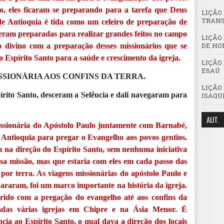
 eles ficaram se preparando para a tarefa que Deus
LIÇÃO 
TRANS
 de Antioquia é tida como um celeiro de preparação de
eram preparadas para realizar grandes feitos no campo
LIÇÃO
DE HO
o divino com a preparação desses missionários que se
o Espírito Santo para a saúde e crescimento da igreja.
LIÇÃO
ESAÚ
ISSIONÁRIA AOS CONFINS DA TERRA.
LIÇÃO 
pírito Santo, desceram a Selêucia e dali navegaram para
ISAQU
AUT.
ssionária do Apóstolo Paulo juntamente com Barnabé,
 Antioquia para pregar o Evangelho aos povos gentios.
 na direção do Espírito Santo, sem nenhuma iniciativa
sa missão, mas que estaria com eles em cada passo das
por terra. As viagens missionárias do apóstolo Paulo e
raram, foi um marco importante na história da igreja.
rido com a pregação do evangelho até aos confins da
das várias igrejas em Chipre e na Ásia Menor. É
cia ao Espírito Santo, o qual dava a direção dos locais