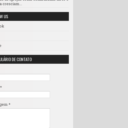
a cresciam...
OW US
ok
e
LÁRIO DE CONTATO
*
agem
*