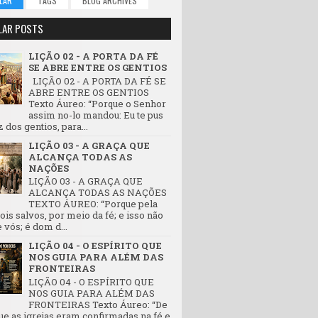
LAR
TAGS
BLOG ARCHIVES
LAR POSTS
LIÇÃO 02 - A PORTA DA FÉ
SE ABRE ENTRE OS GENTIOS
LIÇÃO 02 - A PORTA DA FÉ SE
ABRE ENTRE OS GENTIOS
Texto Áureo: “Porque o Senhor
assim no-lo mandou: Eu te pus
z dos gentios, para...
LIÇÃO 03 - A GRAÇA QUE
ALCANÇA TODAS AS
NAÇÕES
LIÇÃO 03 - A GRAÇA QUE
ALCANÇA TODAS AS NAÇÕES
TEXTO ÁUREO: “Porque pela
ois salvos, por meio da fé; e isso não
vós; é dom d...
LIÇÃO 04 - O ESPÍRITO QUE
NOS GUIA PARA ALÉM DAS
FRONTEIRAS
LIÇÃO 04 - O ESPÍRITO QUE
NOS GUIA PARA ALÉM DAS
FRONTEIRAS Texto Áureo: “De
ue as igrejas eram confirmadas na fé e