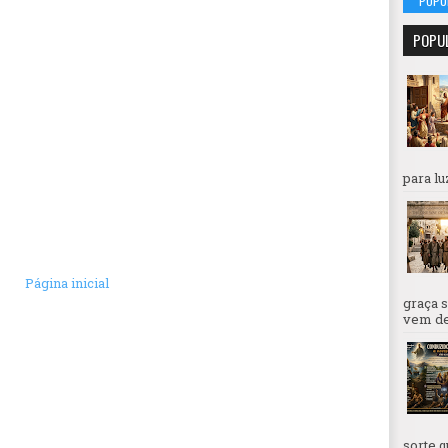
POPU
POPU
para lu
Página inicial
graça s
vem de 
sorte q