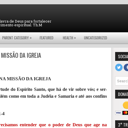
lavra de Deus para fortalecer
cimento espiritual. Th.M
»
»
PARENT CATEGORY
FEATURED
HEALTH
UNCATEGORIZED
A MISSÃO DA IGREJA
SOCIA
 NA MISSÃO DA IGREJA
tude do Espírito Santo, que há de vir sobre vós; e ser-
DONA
lém como em toda a Judéia e Samaria e até aos confins
1-4
3° TR
recisamos entender que o poder de Deus que age na