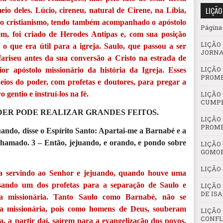
LIÇÃO
eio deles. Lúcio, cireneu, natural de Cirene, na Líbia,
ao cristianismo, tendo também acompanhado o apóstolo
Página 
, foi criado de Herodes Antipas e, com sua posição
LIÇÃO
o, o que era útil para a igreja. Saulo, que passou a ser
JORNA
ariseu antes da sua conversão a Cristo na estrada de
LIÇÃO 
r apóstolo missionário da história da Igreja. Esses
PROME
ios do poder, com profetas e doutores, para pregar a
gentio e instruí-los na fé.
LIÇÃO
CUMPR
ODER PODE REALIZAR GRANDES FEITOS.
LIÇÃO
PROM
juando, disse o Espírito Santo: Apartai-me a Barnabé e a
chamado. 3 – Então, jejuando, e orando, e pondo sobre
LIÇÃO 
GOMO
LIÇÃO
ia servindo ao Senhor e jejuando, quando houve uma
usando um dos profetas para a separação de Saulo e
LIÇÃO
DE IS
a missionária. Tanto Saulo como Barnabé, não se
a missionária, pois como homens de Deus, souberam
LIÇÃO 
CONFL
, a partir daí, saírem para a evangelização dos povos.