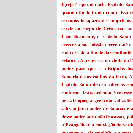
Igreja é operado pelo Espírito San
quando for batizado com o Espíri
seriamos incapazes de cumprir os p
servir ao corpo de Cristo na sua 
Especificamente, o Espírito San
exercer a sua missão terrena até a
cada cristão a fim de dar continui
criatura. A promessa da vinda do Es
poder para que os discípulos fo
Samaria e aos confins da terra. 
Espírito Santo desceu sobre os ce
conforme Jesus ordenou. Sem esse
pelos tempos, a igreja não subsistir
sobrepujar o poder de Satanás e s
desse poder para não fracassar, po
o Evangelho e a convicção da verda
instrumento, da condição a quem p