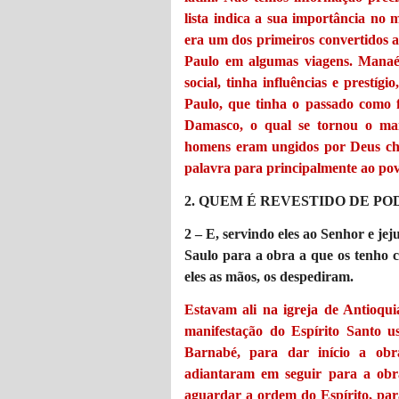
lista indica a sua importância no m
era um dos primeiros convertidos 
Paulo em algumas viagens. Manaém
social, tinha influências e prestígi
Paulo, que tinha o passado como f
Damasco, o qual se tornou o maio
homens eram ungidos por Deus che
palavra para principalmente ao povo 
2. QUEM É REVESTIDO DE P
2 – E, servindo eles ao Senhor e je
Saulo para a obra a que os tenho 
eles as mãos, os despediram.
Estavam ali na igreja de Antioqu
manifestação do Espírito Santo 
Barnabé, para dar início a obr
adiantaram em seguir para a obr
aguardar a ordem do Espírito, para