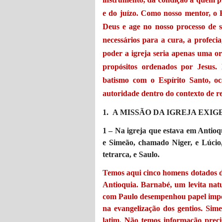
e do juízo. Como nosso mentor, o 
Deus e age no nosso processo de s
necessários para a cura, a profeci
poder a igreja seria apenas uma o
propósitos ordenados por Jesus.
batismo com o Espírito Santo, oc
autoridade dentro do contexto de re
1. A MISSÃO DA IGREJA EXI
1 – Na igreja que estava em Antioq
e Simeão, chamado Niger, e Lúcio
tetrarca, e Saulo.
Temos aqui cinco homens dotados d
Antioquia. Barnabé, um levita nat
com Paulo desempenhou papel impor
na evangelização dos gentios. Si
latim. Não temos informação precis