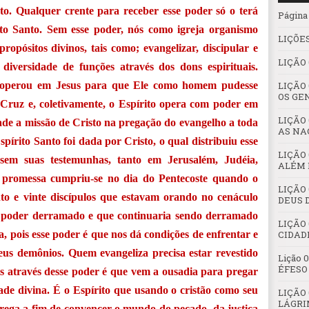
to. Qualquer crente para receber esse poder só o terá
Página 
to Santo. Sem esse poder, nós como igreja organismo
LIÇÕES
ropósitos divinos, tais como; evangelizar, discipular e
LIÇÃO
diversidade de funções através dos dons espirituais.
to operou em Jesus para que Ele como homem pudesse
LIÇÃO 
OS GE
 Cruz e, coletivamente, o Espírito opera com poder em
LIÇÃO
dade a missão de Cristo na pregação do evangelho a toda
AS NA
pírito Santo foi dada por Cristo, o qual distribuiu esse
LIÇÃO 
ssem suas testemunhas, tanto em Jerusalém, Judéia,
ALÉM 
A promessa cumpriu-se no dia do Pentecoste quando o
LIÇÃO 
nto e vinte discípulos que estavam orando no cenáculo
DEUS 
 poder derramado e que continuaria sendo derramado
LIÇÃO 
ia, pois esse poder é que nos dá condições de enfrentar e
CIDAD
eus demônios. Quem evangeliza precisa estar revestido
Lição 
ÉFESO
is através desse poder é que vem a ousadia para pregar
de divina. É o Espírito que usando o cristão como seu
LIÇÃO
LÁGRI
rega a fim de convencer o mundo do pecado, da justiça