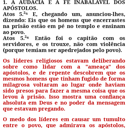
1. A AUDACIA E A FÉ INABALÁVEL DOS
APÓSTOLOS.
Atos 5.²
⁵
E, chegando um, anunciou-lhes,
dizendo: Eis que os homens que encerrastes
na prisão estão em pé no templo e ensinam
ao povo.
Atos 5.²
⁶
Então foi o capitão com os
servidores, e os trouxe, não com violência
(porque temiam ser apedrejados pelo povo).
Os líderes religiosos estavam deliberando
sobre como lidar com a "ameaça" dos
apóstolos, e de repente descobrem que os
mesmos homens que tinham fugido de forma
milagrosa voltaram ao lugar onde haviam
sido presos para fazer a mesma coisa que os
levou à prisão. Isso mostra uma confiança
absoluta em Deus e no poder da mensagem
que estavam pregando.
O medo dos líderes em causar um tumulto
entre o povo, que admirava os apóstolos,