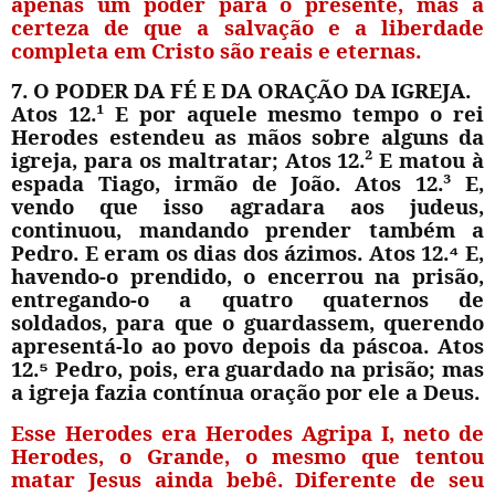
apenas um poder para o presente, mas a
certeza de que a salvação e a liberdade
completa em Cristo são reais e eternas.
7. O PODER DA FÉ E DA ORAÇÃO DA IGREJA.
Atos 12.¹ E por aquele mesmo tempo o rei
Herodes estendeu as mãos sobre alguns da
igreja, para os maltratar; Atos 12.² E matou à
espada Tiago, irmão de João. Atos 12.³ E,
vendo que isso agradara aos judeus,
continuou, mandando prender também a
Pedro. E eram os dias dos ázimos. Atos 12.
⁴
E,
havendo-o prendido, o encerrou na prisão,
entregando-o a quatro quaternos de
soldados, para que o guardassem, querendo
apresentá-lo ao povo depois da páscoa. Atos
12.
⁵
Pedro, pois, era guardado na prisão; mas
a igreja fazia contínua oração por ele a Deus.
Esse Herodes era
Herodes Agripa I
, neto de
Herodes, o Grande, o mesmo que tentou
matar Jesus ainda bebê. Diferente de seu