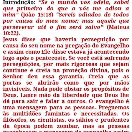
Introdução:
“Se o mundo vos odeia, sabei
que primeiro do que a vós me odiou a
mim”
(João 15:18)
“Sereis odiados de todos
por causa do meu nome; mas aquele que
perseverar até o fim será salvo”
(Mateus
10:22).
Jesus disse que haveria perseguição por
causa do seu nome na pregação do Evangelho
e assim como Ele disse estava já acontecendo
logo após o pentecoste. Se você está sofrendo
perseguições, por mais rigorosas que sejam
continue e creia na proteção divina, pois o
Senhor deu essa garantia. Creia que as
portas se abrirão como que por mãos
invisíveis. Nada pode obstar os propósitos de
Deus. Lance mão da liberdade que Deus lhe
dá para sair e falar a outros. O evangelho é
uma mensagem para as pessoas. Preguemos
às multidões famintas e necessitadas. Os
filósofos, os cientistas, os sábios e prudentes
da época podem zombar, mas as pessoas
reconhecem a mensagem do evangelho assim