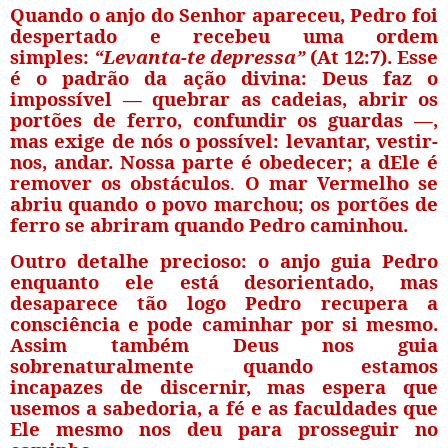
Quando o anjo do Senhor apareceu, Pedro foi
despertado e recebeu uma ordem
simples:
“Levanta-te depressa”
(At 12:7).
Esse
é o padrão da ação divina
: Deus faz o
impossível — quebrar as cadeias, abrir os
portões de ferro, confundir os guardas —,
mas exige de nós o possível: levantar, vestir-
nos, andar.
Nossa parte é obedecer; a dEle é
remover os obstáculos
.
O mar Vermelho se
abriu quando o povo marchou; os portões de
ferro se abriram quando Pedro caminhou.
Outro detalhe precioso: o anjo guia Pedro
enquanto ele está desorientado, mas
desaparece tão logo Pedro recupera a
consciência e pode caminhar por si mesmo.
Assim também Deus nos guia
sobrenaturalmente quando estamos
incapazes de discernir, mas espera que
usemos a sabedoria, a fé e as faculdades que
Ele mesmo nos deu para prosseguir no