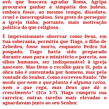
avô, que buscava agradar Roma, Agripa
procurava
ganhar a simpatia dos judeus
,
embora fosse, ao mesmo tempo,
dissoluto,
cruel e inescrupuloso
. Seu gesto de perseguir
a igreja tinha, portanto, mais motivação
política do que religiosa.
É impressionante observar como Deus, em
Sua soberania, permitiu que Tiago, o filho de
Zebedeu, fosse morto, enquanto Pedro foi
poupado. Tiago havia sido preparado
durante anos para o ministério e parecia, aos
olhos humanos, ser indispensável à igreja
nascente. Mas Deus o recolhe para Si, pois
a
obra não é sustentada por homens, mas pela
vontade do Senhor
. Como escreveu Paulo:
“De
modo que nem o que planta é alguma coisa,
nem o que rega, mas Deus que dá o
crescimento”
(1Co 3:7). Tiago cumpriu sua
carreira; outras tarefas mais elevadas o
aguardavam junto ao seu Senhor.