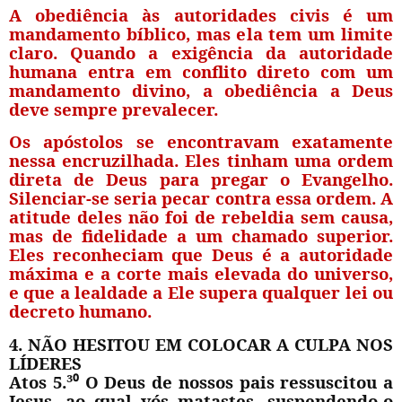
A obediência às autoridades civis é um
mandamento bíblico, mas ela tem um limite
claro. Quando a exigência da autoridade
humana entra em conflito direto com um
mandamento divino, a obediência a Deus
deve sempre prevalecer.
Os apóstolos se encontravam exatamente
nessa encruzilhada. Eles tinham uma ordem
direta de Deus para pregar o Evangelho.
Silenciar-se seria pecar contra essa ordem. A
atitude deles não foi de rebeldia sem causa,
mas de fidelidade a um chamado superior.
Eles reconheciam que Deus é a autoridade
máxima e a corte mais elevada do universo,
e que a lealdade a Ele supera qualquer lei ou
decreto humano.
4. NÃO HESITOU EM COLOCAR A CULPA NOS
LÍDERES
Atos 5.³
⁰
O Deus de nossos pais ressuscitou a
Jesus, ao qual vós matastes, suspendendo-o