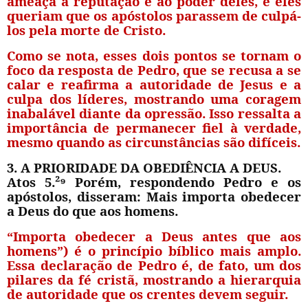
ameaça à reputação e ao poder deles, e eles
queriam que os apóstolos parassem de culpá-
los pela morte de Cristo.
Como se nota, esses dois pontos se tornam o
foco da resposta de Pedro, que se recusa a se
calar e reafirma a autoridade de Jesus e a
culpa dos líderes, mostrando uma coragem
inabalável diante da opressão. Isso ressalta a
importância de permanecer fiel à verdade,
mesmo quando as circunstâncias são difíceis.
3. A PRIORIDADE DA OBEDIÊNCIA A DEUS.
Atos 5.²
⁹
Porém, respondendo Pedro e os
apóstolos, disseram: Mais importa obedecer
a Deus do que aos homens.
“Importa obedecer a Deus antes que aos
homens”) é o princípio bíblico mais amplo.
Essa declaração de Pedro é, de fato, um dos
pilares da fé cristã, mostrando a hierarquia
de autoridade que os crentes devem seguir.