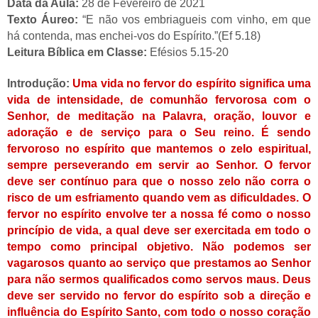
Data da Aula: 
28 de Fevereiro de 2021
Texto Áureo: 
“E não vos embriagueis com vinho, em que 
há contenda, mas enchei-vos do Espírito.”(Ef 5.18)
Leitura Bíblica em Classe:
 Efésios 5.15-20
Introdução: 
Uma vida no fervor do espírito significa 
uma 
vida de intensidade, de comunhão fervorosa com o 
Senhor, de meditação na Palavra, oração, louvor e 
adoração e de serviço para o Seu reino. É sendo 
fervoroso no espírito que mantemos o zelo espiritual, 
sempre perseverando em servir ao Senhor. O fervor 
deve ser contínuo para que o nosso zelo não corra o 
risco de um esfriamento quando vem as dificuldades. O 
fervor no espírito envolve ter a nossa fé como o nosso 
princípio de vida, a qual deve ser exercitada em todo o 
tempo como principal objetivo. Não podemos ser 
vagarosos quanto ao serviço que prestamos ao Senhor 
para não sermos qualificados como servos maus. Deus 
deve ser servido no fervor do espírito sob a direção e 
influência do Espírito Santo, com todo o nosso coração 