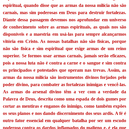
espiritual, quando disse que as armas da nossa milícia não são
carnais, mas sim poderosas em Deus para destruir fortalezas.
Diante dessa passagem devemos nos aprofundar em universo
de conhecimento sobre as armas espirituais, as quais nos são
disponíveis e a maestria em usá-las para sempre alcançarmos
vitória em Cristo. As nossas batalhas não são físicas, porque
não são física e sim espiritual que exige armas de um reino
superior. Se formos usar armas carnais, jamais serão eficazes,
pois a nossa luta não é contra a carne e o sangue e sim contra
os principados e potestades que operam nas trevas. Assim, as
armas da nossa milícia são instrumentos divinos forjados pelo
poder divino, para combater as fortalezas inimigas e vencê-las.
As armas do arsenal divino têm a ver com a verdade da
Palavra de Deus, descrita como uma espada de dois gumes por
cortar as mentiras e enganos do inimigo, como também expões
os seus planos e nos dando discernimento dos seus ardis. A fé é
outro fator essencial em qualquer batalha por ser um escudo
poderoso contra os dardos inflamados do maligno e, é ela que