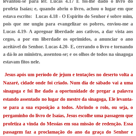
levantou-se para ler. Lucas 4.17 E foi-lhe dado o livro do
profeta Isaías; e, quando abriu o livro, achou o lugar em que
estava escrito: Lucas 4.18 - O Espírito do Senhor é sobre mim,
pois que me ungiu para evangelizar os pobres, enviou-me a
Lucas 4.19- A apregoar liberdade aos cativos, a dar vista aos
cegos, a por em liberdade os oprimidos, a anunciar o ano
aceitável do Senhor. Lucas 4.20- E, cerrando o livro e tornando
a dá-lo ao ministro, assentou-se; e os olhos de todos na sinagoga
estavam fitos nele.
Jesus após um período de jejum e tentações no deserto volta a
Nazaré, cidade onde foi criado. Num dia de sábado vai a uma
sinagoga e foi lhe dado a oportunidade de pregar a palavra
estando assentado no lugar do mestre da sinagoga, Ele levanta-
se para a sua exposição a todos. Abrindo o rolo, ou seja, o
pergaminho do livro de Isaías, Jesus escolhe uma passagem que
profetiza a vinda do Messias em sua missão de redenção. Essa
passagem faz a proclamação do ano da graça do Senhor e