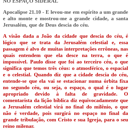
NO ESPAÇO SIDERAL
Apocalipse 21.10 - E levou-me em espírito a um grande
e alto monte e mostrou-me a grande cidade, a santa
Jerusalém, que de Deus descia do céu.
A visão dada a João da cidade que descia do céu, é
lógico que se trata da Jerusalém celestial e, essa
passagem é alvo de muitas interpretações errôneas, nas
quais entendem que ela desce na terra, o que é
impossível. Paulo disse que foi ao terceiro céu, o que
significa que temos três céus: o atmosférico, o espacial
e o celestial. Quando diz que a cidade descia do céu,
entende-se que ela vai se estacionar numa órbita fixa
no segundo céu, ou seja, o espaço, o qual é o lugar
apropriado devido à falta de gravidade. O
comentarista da lição bíblica diz equivocadamente que
a Jerusalém celestial virá no final do milênio, o que
não é verdade, pois surgirá no espaço no final da
grande tribulação, com Cristo e sua Igreja, para o seu
reino milenar.