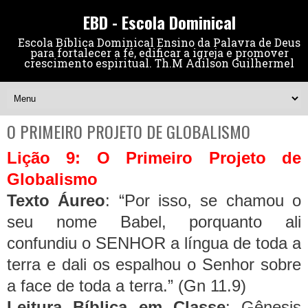
EBD - Escola Dominical
Escola Bíblica Dominical Ensino da Palavra de Deus
para fortalecer a fé, edificar a igreja e promover
crescimento espiritual. Th.M Adilson Guilhermel
O PRIMEIRO PROJETO DE GLOBALISMO
Lição 9: O Primeiro Projeto de
Globalismo
Texto Áureo
: “Por isso, se chamou o
seu nome Babel, porquanto ali
confundiu o SENHOR a língua de toda a
terra e dali os espalhou o Senhor sobre
a face de toda a terra.” (Gn 11.9)
Leitura Bíblica em Classe
: Gênesis